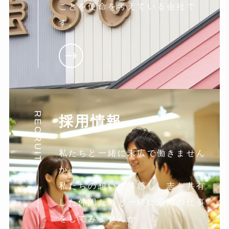
ことを使命を考えている会社で
す。
RECRUIT
採用情報
私たちと一緒に末広で働きません
か。
私たちの想いに共感し。志を共有
した仲間たちと一緒に最高の仕事
をしてみませんか