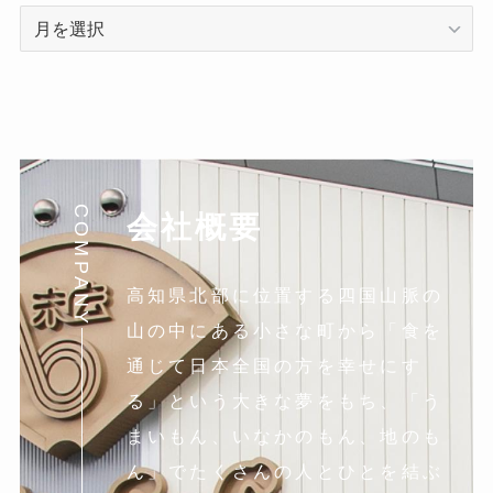
ア
ー
カ
イ
ブ
COMPANY
会社概要
高知県北部に位置する四国山脈の
山の中にある小さな町から「食を
通じて日本全国の方を幸せにす
る」という大きな夢をもち、「う
まいもん、いなかのもん、地のも
ん」でたくさんの人とひとを結ぶ