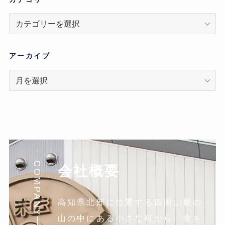
カ
テ
ゴ
リ
アーカイブ
ア
ー
カ
イ
ブ
COMPANY
会社概要
高知県北部に位置する四国山脈の
山の中にある小さな町から「食を