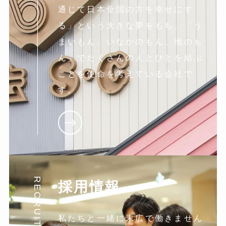
通じて日本全国の方を幸せにす
る」という大きな夢をもち、「う
まいもん、いなかのもん、地のも
ん」でたくさんの人とひとを結ぶ
ことを使命を考えている会社で
す。
RECRUIT
採用情報
私たちと一緒に末広で働きません