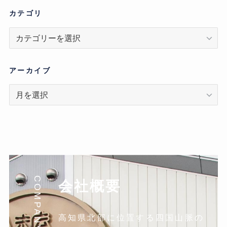
カテゴリ
カ
テ
ゴ
リ
アーカイブ
ア
ー
カ
イ
ブ
COMPANY
会社概要
高知県北部に位置する四国山脈の