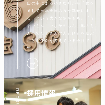
山の中にある小さな町から「食を
通じて日本全国の方を幸せにす
る」という大きな夢をもち、「う
まいもん、いなかのもん、地のも
ん」でたくさんの人とひとを結ぶ
ことを使命を考えている会社で
す。
RECRUIT
採用情報