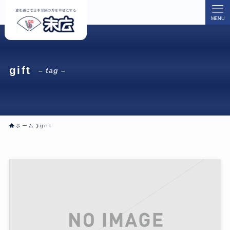
MENU
gift
– tag –
ホーム
gift