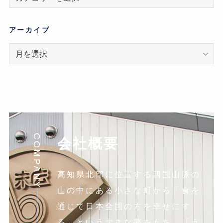
テ
ゴ
リ
アーカイブ
ア
ー
カ
イ
ブ
COMPANY
会社概要
高知県北部に位置する四国山脈の
山の中にある小さな町から「食を
通じて日本全国の方を幸せにす
る」という大きな夢をもち、「う