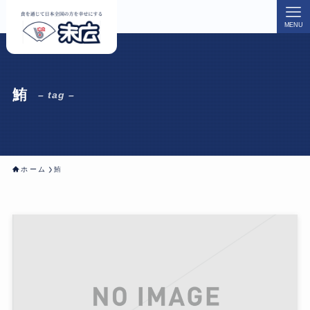
MENU
鮪
– tag –
ホーム
鮪