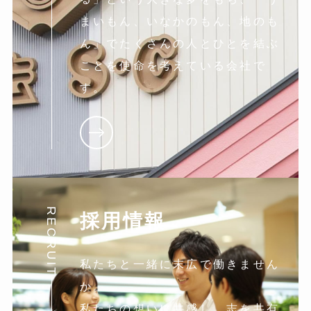
まいもん、いなかのもん、地のも
ん」でたくさんの人とひとを結ぶ
ことを使命を考えている会社で
す。
RECRUIT
採用情報
私たちと一緒に末広で働きません
か。
私たちの想いに共感し。志を共有