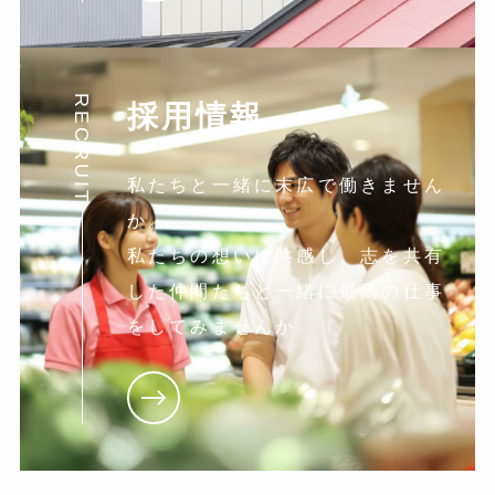
RECRUIT
採用情報
私たちと一緒に末広で働きません
か。
私たちの想いに共感し。志を共有
した仲間たちと一緒に最高の仕事
をしてみませんか