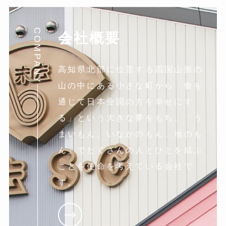
COMPANY
会社概要
高知県北部に位置する四国山脈の
山の中にある小さな町から「食を
通じて日本全国の方を幸せにす
る」という大きな夢をもち、「う
まいもん、いなかのもん、地のも
ん」でたくさんの人とひとを結ぶ
ことを使命を考えている会社で
す。