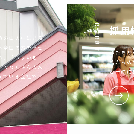
RECRUIT
採用
脈の山の中にある
本全国の方を幸せ
私たちと
ち、「うまいも
私たちの
」でたくさんの人
と一緒に
えている会社で