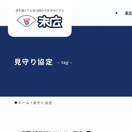
末
見守り協定
– tag –
ホーム
見守り協定