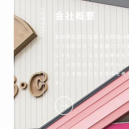
COMPANY
会社概要
高知県北部に位置する四国山
小さな町から「食を通じて日
にする」という大きな夢をも
ん、いなかのもん、地のもん
とひとを結ぶことを使命を考
す。