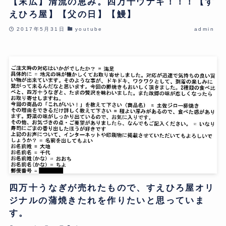
【末広】清流の恵み。四万十ウナギ！！！【す
えひろ屋】【父の日】【鰻】
2017年5月31日
youtube
admin
四万十うなぎが売れたもので、すえひろ屋オリ
ジナルの蒲焼きたれを作りたいと思っていま
す。