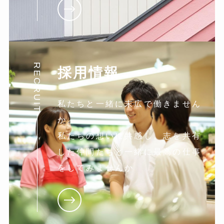
RECRUIT
採用情報
私たちと一緒に末広で働きません
か。
私たちの想いに共感し。志を共有
した仲間たちと一緒に最高の仕事
をしてみませんか