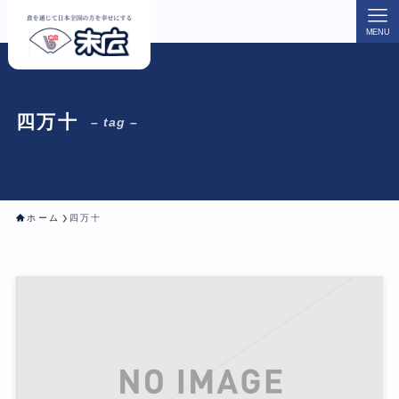
MENU
四万十
– tag –
ホーム
四万十