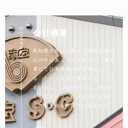
イ
ブ
COMPANY
会社概要
高知県北部に位置する四国山脈の
山の中にある小さな町から「食を
通じて日本全国の方を幸せにす
る」という大きな夢をもち、「う
まいもん、いなかのもん、地のも
ん」でたくさんの人とひとを結ぶ
ことを使命を考えている会社で
す。