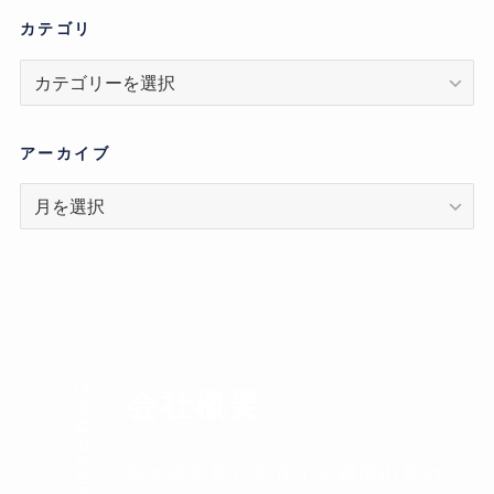
カテゴリ
カ
テ
ゴ
リ
アーカイブ
ア
ー
カ
イ
ブ
COMPANY
会社概要
高知県北部に位置する四国山脈の