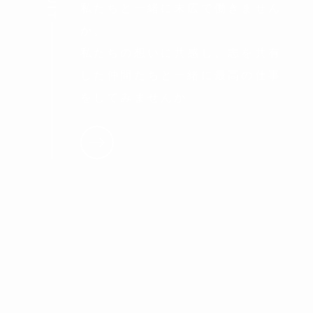
私たちと一緒に末広で働きません
か。
私たちの想いに共感し。志を共有
した仲間たちと一緒に最高の仕事
をしてみませんか