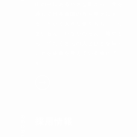
山の中にある小さな町から「食を
通じて日本全国の方を幸せにす
る」という大きな夢をもち、「う
まいもん、いなかのもん、地のも
ん」でたくさんの人とひとを結ぶ
ことを使命を考えている会社で
す。
RECRUIT
採用情報