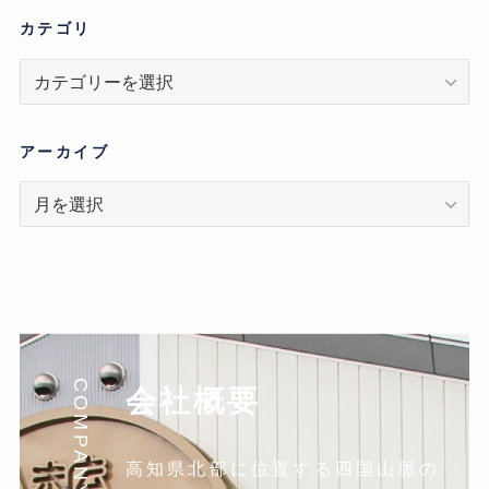
カテゴリ
カ
テ
ゴ
リ
アーカイブ
ア
ー
カ
イ
ブ
COMPANY
会社概要
高知県北部に位置する四国山脈の