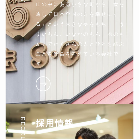
山の中にある小さな町から「食を
通じて日本全国の方を幸せにす
る」という大きな夢をもち、「う
まいもん、いなかのもん、地のも
ん」でたくさんの人とひとを結ぶ
ことを使命を考えている会社で
す。
RECRUIT
採用情報