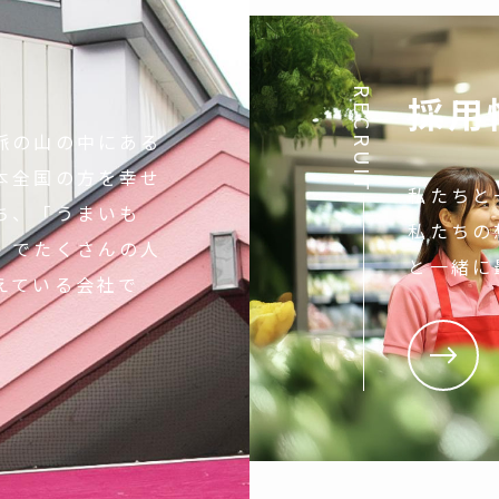
RECRUIT
採用
脈の山の中にある
本全国の方を幸せ
私たちと
ち、「うまいも
私たちの
」でたくさんの人
と一緒に
えている会社で