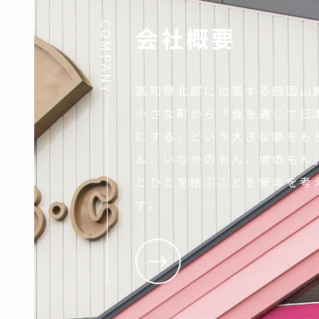
COMPANY
会社概要
高知県北部に位置する四国山
小さな町から「食を通じて日
にする」という大きな夢をも
ん、いなかのもん、地のもん
とひとを結ぶことを使命を考
す。