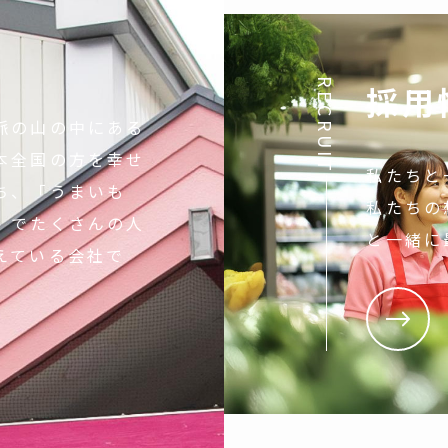
RECRUIT
採用
脈の山の中にある
本全国の方を幸せ
私たちと
ち、「うまいも
私たちの
」でたくさんの人
と一緒に
えている会社で