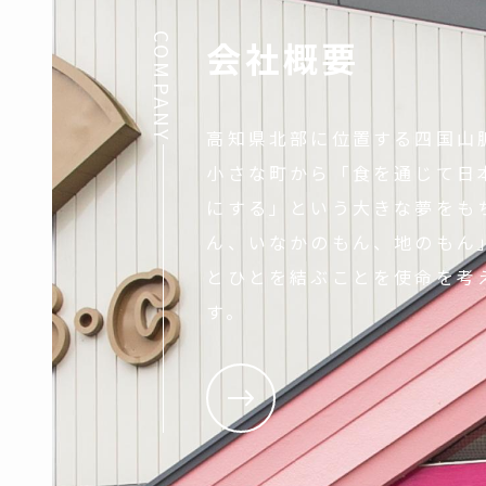
COMPANY
会社概要
高知県北部に位置する四国山
小さな町から「食を通じて日
にする」という大きな夢をも
ん、いなかのもん、地のもん
とひとを結ぶことを使命を考
す。