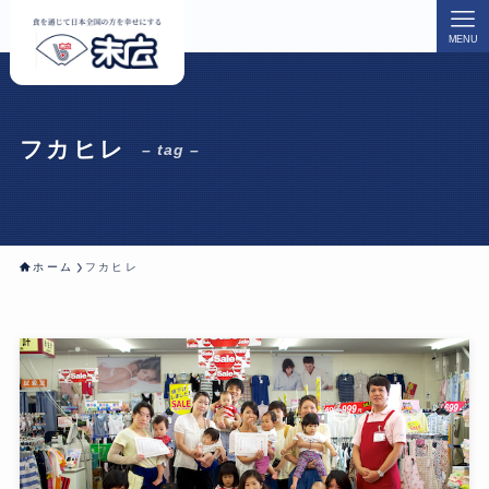
MENU
フカヒレ
– tag –
ホーム
フカヒレ