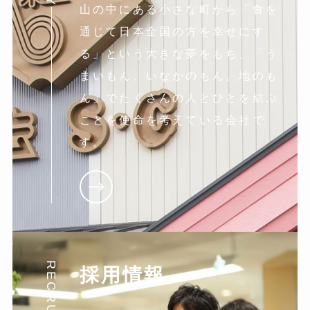
山の中にある小さな町から「食を
通じて日本全国の方を幸せにす
る」という大きな夢をもち、「う
まいもん、いなかのもん、地のも
ん」でたくさんの人とひとを結ぶ
ことを使命を考えている会社で
す。
RECRUIT
採用情報