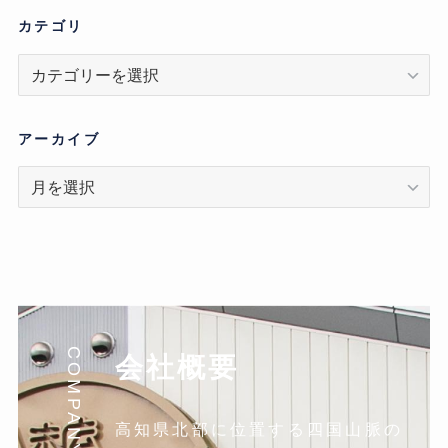
カテゴリ
カ
テ
ゴ
リ
アーカイブ
ア
ー
カ
イ
ブ
COMPANY
会社概要
高知県北部に位置する四国山脈の