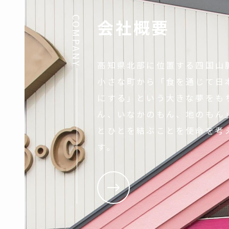
COMPANY
会社概要
高知県北部に位置する四国山
小さな町から「食を通じて日
にする」という大きな夢をも
ん、いなかのもん、地のもん
とひとを結ぶことを使命を考
す。