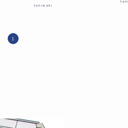
tan
taniwaki
1