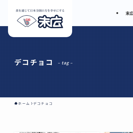
末
デコチョコ
– tag –
ホーム
デコチョコ