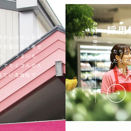
RECRUIT
採用
脈の山の中にある
本全国の方を幸せ
私たちと
ち、「うまいも
私たちの
」でたくさんの人
と一緒に
えている会社で