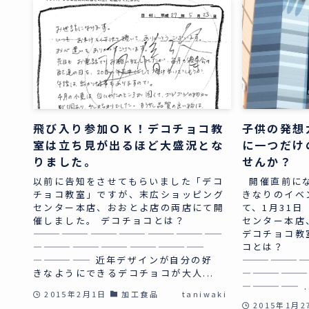
飛び入り参加ＯＫ！デコチョコ教
子供の発想
室は立ち見が出るほど大盛況とな
に一つだけ
りました。
せんか？
以前に告知をさせてもらいました「デコ
開催直前にな
チョコ教室」ですが、末広ショッピング
きなりのイベ
センター本店、おおとよ店の両店にて開
て、1月31
催しました。 デコチョコとは？
センター本店
————————————————————
デコチョコ教
——————————————————
コとは？
—————— 近年デザインが自分の好
———————
きなようにできるデコチョコが大人...
——————
—————— ..
2015年2月1日
加工食品
taniwaki
2015年1月2