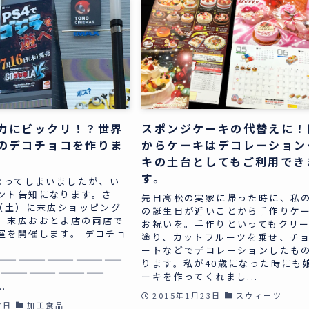
力にビックリ！？世界
スポンジケーキの代替えに！
のデコチョコを作りま
からケーキはデコレーション
キの土台としてもご利用でき
す。
ってしまいましたが、い
ント告知になります。さ
先日高松の実家に帰った時に、私
日（土）に末広ショッピング
の誕生日が近いことから手作りケ
、末広おおとよ店の両店で
お祝いを。手作りといってもクリ
室を開催します。 デコチョ
塗り、カットフルーツを乗せ、チ
ートなどでデコレーションしたも
—————————————
ります。私が40歳になった時にも
————————————
ーキを作ってくれまし...
.
2015年1月23日
スウィーツ
7日
加工食品