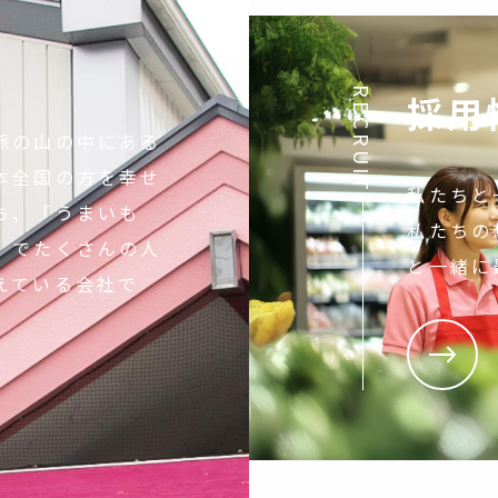
RECRUIT
採用
脈の山の中にある
本全国の方を幸せ
私たちと
ち、「うまいも
私たちの
」でたくさんの人
と一緒に
えている会社で