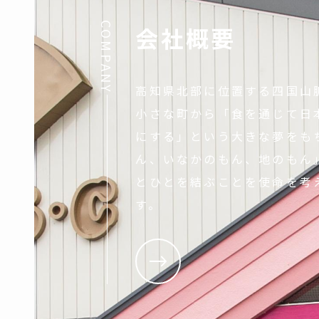
COMPANY
会社概要
高知県北部に位置する四国山
小さな町から「食を通じて日
にする」という大きな夢をも
ん、いなかのもん、地のもん
とひとを結ぶことを使命を考
す。