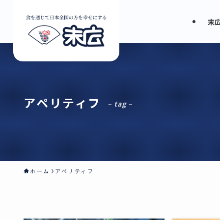
末
アペリティフ
– tag –
ホーム
アペリティフ