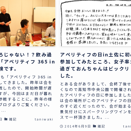
ろじゃない！？飲み過
アペリティフの日in土佐に初
アペリティフ 365 in
参加してみたところ、女子率
険です。
過ぎておんちゃんはビックリ
した。
も「アペリティフ 365 in
してきました。昨年は会を
とある会がありまして、会終了後
戦したので、開始時間が遅
くなので高知市中央公園で開催さ
すが、今回はまだ日が暮れ
たアペリティフの日に参加しました
参戦することに。昨年の様
は会の場所がこのアペリティフの
ブログよりご覧ください。
のすぐ近くだったので、会が始ま
..
景気付けにスパークリングワイン
スで一杯頂きました。...
日
雑記
taniwaki
2014年6月9日
雑記
tan