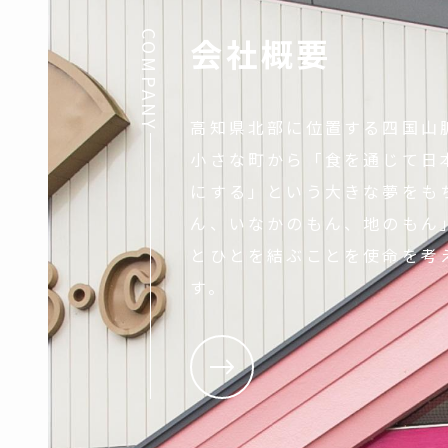
COMPANY
会社概要
高知県北部に位置する四国山
小さな町から「食を通じて日
にする」という大きな夢をも
ん、いなかのもん、地のもん
とひとを結ぶことを使命を考
す。