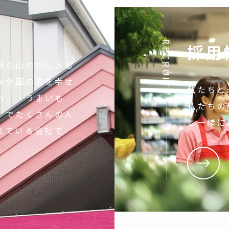
RECRUIT
採用
脈の山の中にある
本全国の方を幸せ
私たちと
ち、「うまいも
私たちの
」でたくさんの人
と一緒に
えている会社で