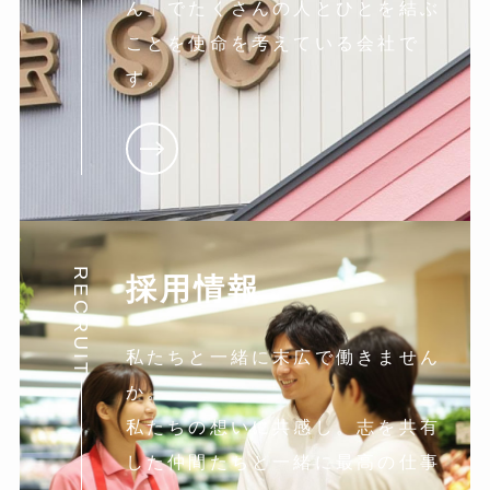
ん」でたくさんの人とひとを結ぶ
ことを使命を考えている会社で
す。
RECRUIT
採用情報
私たちと一緒に末広で働きません
か。
私たちの想いに共感し。志を共有
した仲間たちと一緒に最高の仕事