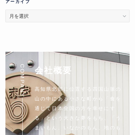
リ
アーカイブ
ア
ー
カ
イ
ブ
COMPANY
会社概要
高知県北部に位置する四国山脈の
山の中にある小さな町から「食を
通じて日本全国の方を幸せにす
る」という大きな夢をもち、「う
まいもん、いなかのもん、地のも