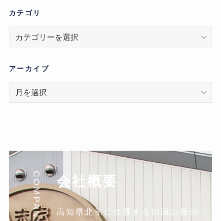
カテゴリ
カ
テ
ゴ
リ
アーカイブ
ア
ー
カ
イ
ブ
COMPANY
会社概要
高知県北部に位置する四国山脈の