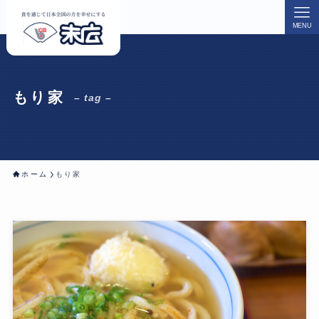
MENU
もり家
– tag –
ホーム
もり家