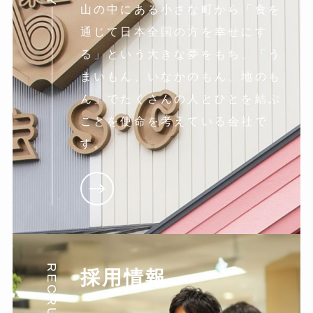
山の中にある小さな町から「食を
通じて日本全国の方を幸せにす
る」という大きな夢をもち、「う
まいもん、いなかのもん、地のも
ん」でたくさんの人とひとを結ぶ
ことを使命を考えている会社で
す。
RECRUIT
採用情報