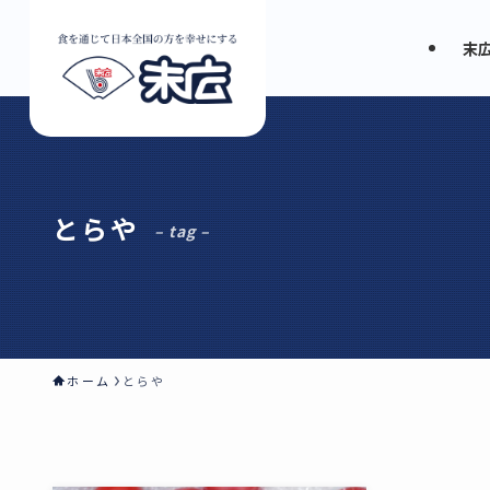
末
とらや
– tag –
ホーム
とらや