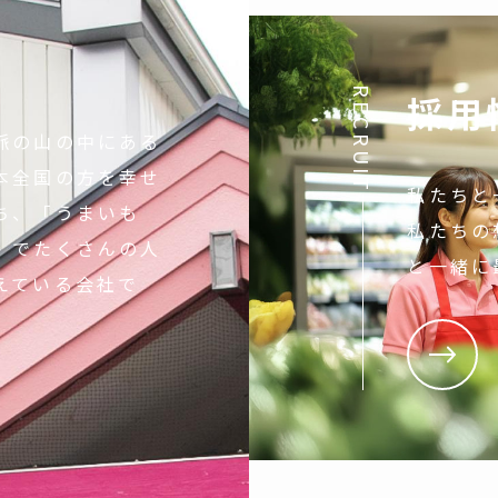
RECRUIT
採用
脈の山の中にある
本全国の方を幸せ
私たちと
ち、「うまいも
私たちの
」でたくさんの人
と一緒に
えている会社で