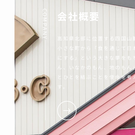
COMPANY
会社概要
高知県北部に位置する四国山
小さな町から「食を通じて日
にする」という大きな夢をも
ん、いなかのもん、地のもん
とひとを結ぶことを使命を考
す。