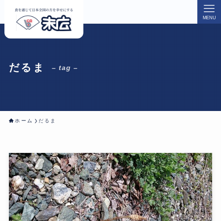
MENU
だるま
– tag –
ホーム
だるま