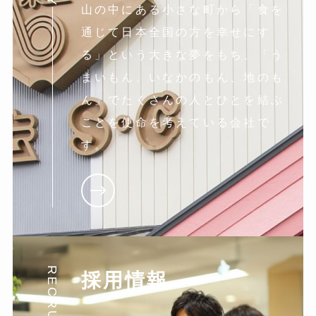
山の中にある小さな町から「食を
通じて日本全国の方を幸せにす
る」という大きな夢をもち、「う
まいもん、いなかのもん、地のも
ん」でたくさんの人とひとを結ぶ
ことを使命を考えている会社で
す。
RECRUIT
採用情報