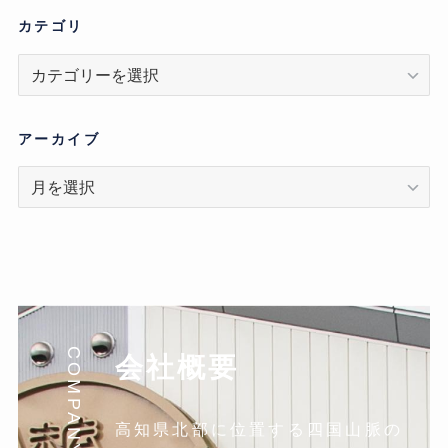
カテゴリ
カ
テ
ゴ
リ
アーカイブ
ア
ー
カ
イ
ブ
COMPANY
会社概要
高知県北部に位置する四国山脈の