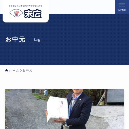
MENU
お中元
– tag –
ホーム
お中元