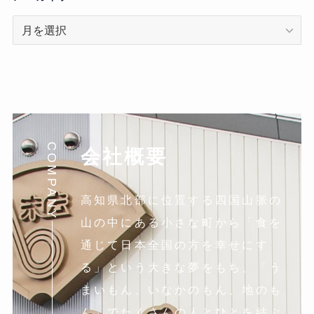
ア
ー
カ
イ
ブ
COMPANY
会社概要
高知県北部に位置する四国山脈の
山の中にある小さな町から「食を
通じて日本全国の方を幸せにす
る」という大きな夢をもち、「う
まいもん、いなかのもん、地のも
ん」でたくさんの人とひとを結ぶ