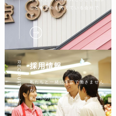
ことを使命を考えている会社で
す。
RECRUIT
採用情報
私たちと一緒に末広で働きません
か。
私たちの想いに共感し。志を共有
した仲間たちと一緒に最高の仕事
をしてみませんか