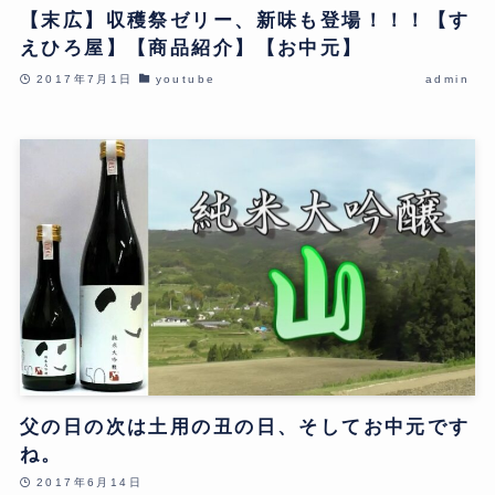
【末広】収穫祭ゼリー、新味も登場！！！【す
えひろ屋】【商品紹介】【お中元】
2017年7月1日
youtube
admin
父の日の次は土用の丑の日、そしてお中元です
ね。
2017年6月14日