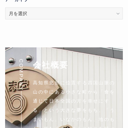
ア
ー
カ
イ
ブ
COMPANY
会社概要
高知県北部に位置する四国山脈の
山の中にある小さな町から「食を
通じて日本全国の方を幸せにす
る」という大きな夢をもち、「う
まいもん、いなかのもん、地のも