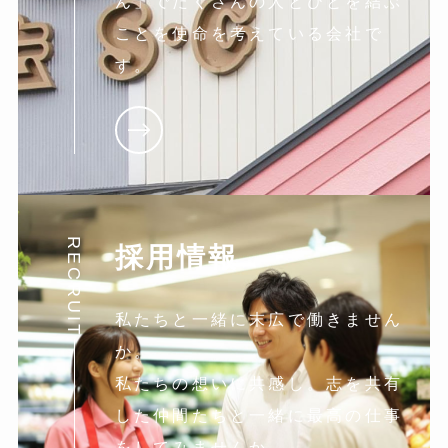
ん」でたくさんの人とひとを結ぶ
ことを使命を考えている会社で
す。
RECRUIT
採用情報
私たちと一緒に末広で働きません
か。
私たちの想いに共感し。志を共有
した仲間たちと一緒に最高の仕事
をしてみませんか