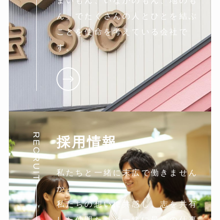
まいもん、いなかのもん、地のも
ん」でたくさんの人とひとを結ぶ
ことを使命を考えている会社で
す。
RECRUIT
採用情報
私たちと一緒に末広で働きません
か。
私たちの想いに共感し。志を共有
した仲間たちと一緒に最高の仕事