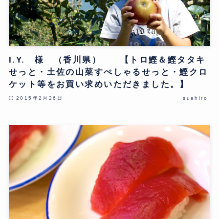
I.Y. 様 （香川県） 【トロ鰹＆鰹タタキ
せっと・土佐の山菜すぺしゃるせっと・鰹クロ
ケット等をお買い求めいただきました。】
2015年2月26日
suehiro