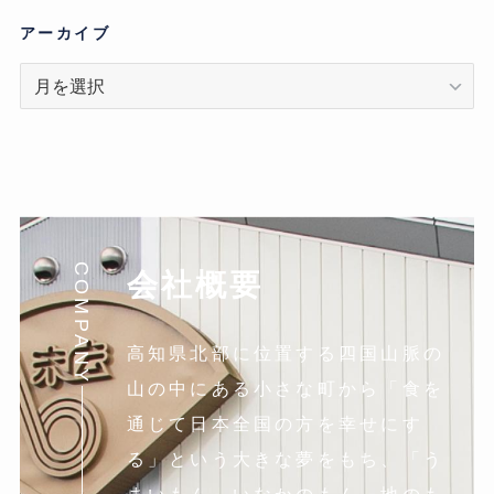
ゴ
リ
アーカイブ
ア
ー
カ
イ
ブ
COMPANY
会社概要
高知県北部に位置する四国山脈の
山の中にある小さな町から「食を
通じて日本全国の方を幸せにす
る」という大きな夢をもち、「う