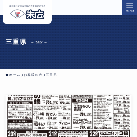
MENU
三重県
– tax –
ホーム
お客様の声
三重県