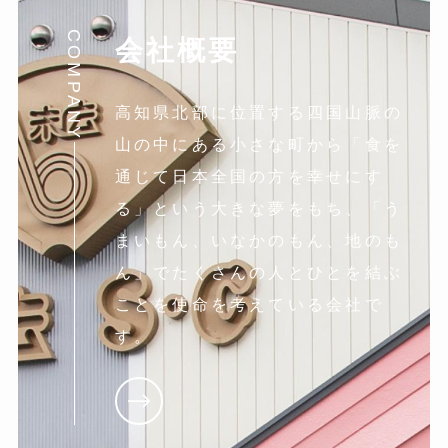
COMPANY
会社概要
高知県北部に位置する四国山脈の
山の中にある小さな町から「食を
通じて日本全国の方を幸せにす
る」という大きな夢をもち、「う
まいもん、いなかのもん、地のも
ん」でたくさんの人とひとを結ぶ
ことを使命を考えている会社で
す。