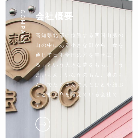
COMPANY
会社概要
高知県北部に位置する四国山脈の
山の中にある小さな町から「食を
通じて日本全国の方を幸せにす
る」という大きな夢をもち、「う
まいもん、いなかのもん、地のも
ん」でたくさんの人とひとを結ぶ
ことを使命を考えている会社で
す。