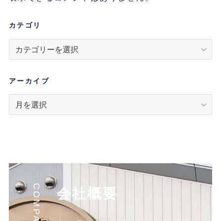
カテゴリ
カ
テ
ゴ
リ
アーカイブ
ア
ー
カ
イ
ブ
COMPANY
会社概要