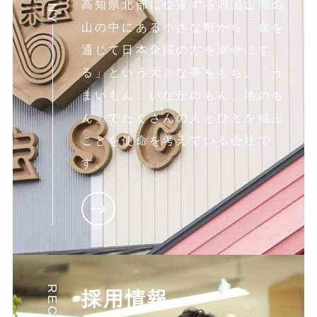
高知県北部に位置する四国山脈の
山の中にある小さな町から「食を
通じて日本全国の方を幸せにす
る」という大きな夢をもち、「う
まいもん、いなかのもん、地のも
ん」でたくさんの人とひとを結ぶ
ことを使命を考えている会社で
す。
採用情報