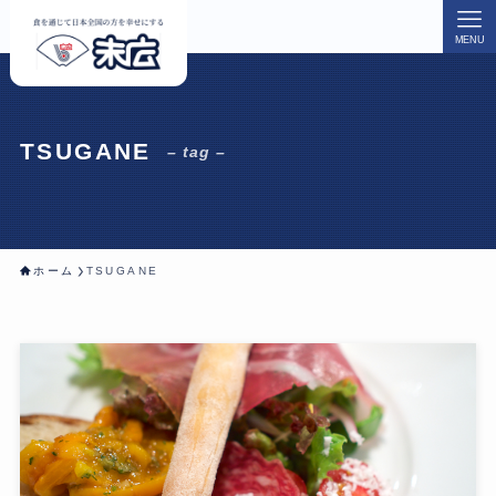
MENU
TSUGANE
– tag –
ホーム
TSUGANE