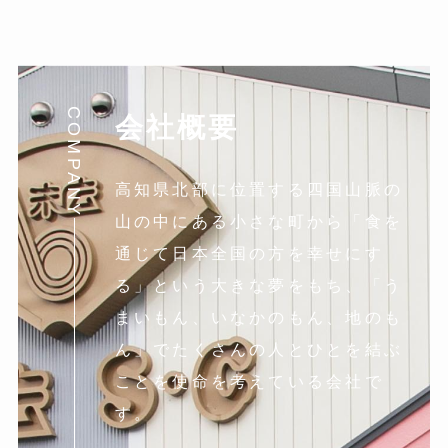
イ
ブ
COMPANY
会社概要
高知県北部に位置する四国山脈の
山の中にある小さな町から「食を
通じて日本全国の方を幸せにす
る」という大きな夢をもち、「う
まいもん、いなかのもん、地のも
ん」でたくさんの人とひとを結ぶ
ことを使命を考えている会社で
す。