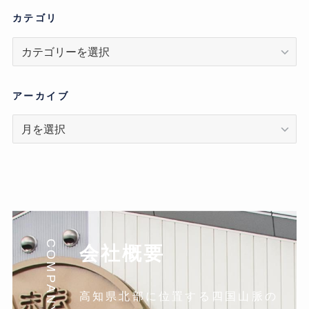
カテゴリ
カ
テ
ゴ
リ
アーカイブ
ア
ー
カ
イ
ブ
COMPANY
会社概要
高知県北部に位置する四国山脈の