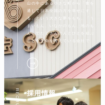
山の中にある小さな町から「食を
通じて日本全国の方を幸せにす
る」という大きな夢をもち、「う
まいもん、いなかのもん、地のも
ん」でたくさんの人とひとを結ぶ
ことを使命を考えている会社で
す。
RECRUIT
採用情報