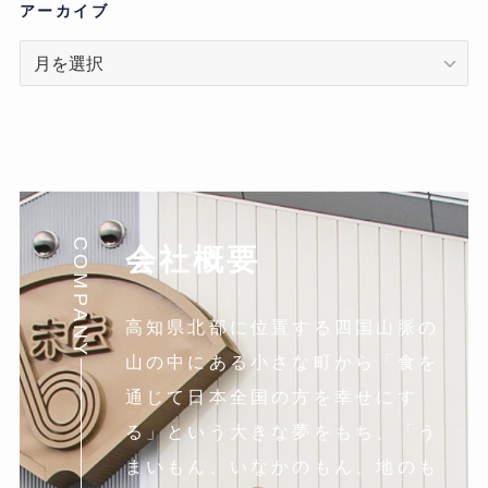
リ
アーカイブ
ア
ー
カ
イ
ブ
COMPANY
会社概要
高知県北部に位置する四国山脈の
山の中にある小さな町から「食を
通じて日本全国の方を幸せにす
る」という大きな夢をもち、「う
まいもん、いなかのもん、地のも