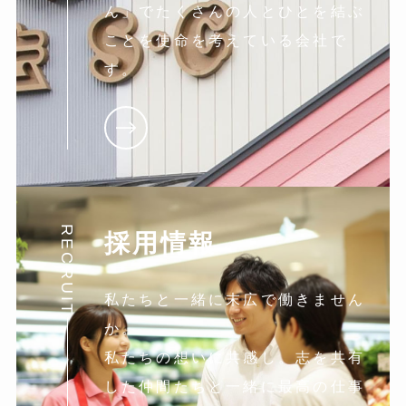
ん」でたくさんの人とひとを結ぶ
ことを使命を考えている会社で
す。
RECRUIT
採用情報
私たちと一緒に末広で働きません
か。
私たちの想いに共感し。志を共有
した仲間たちと一緒に最高の仕事