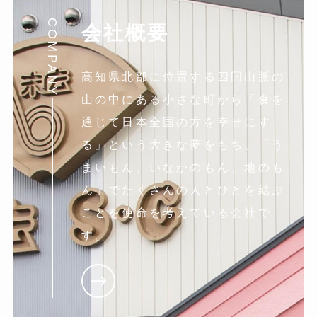
COMPANY
会社概要
高知県北部に位置する四国山脈の
山の中にある小さな町から「食を
通じて日本全国の方を幸せにす
る」という大きな夢をもち、「う
まいもん、いなかのもん、地のも
ん」でたくさんの人とひとを結ぶ
ことを使命を考えている会社で
す。