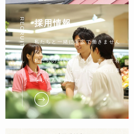
RECRUIT
採用情報
私たちと一緒に末広で働きません
か。
私たちの想いに共感し。志を共有
した仲間たちと一緒に最高の仕事
をしてみませんか