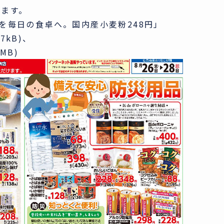
きます。
全を毎日の食卓へ。国内産小麦粉248円」
17kB)、
5MB)