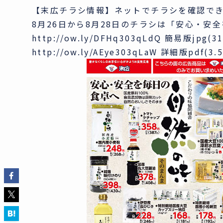
【末広チラシ情報】ネットでチラシを確認で
8月26日から8月28日のチラシは「安心・安
http://ow.ly/DFHq303qLdQ 簡易版jpg(3
http://ow.ly/AEye303qLaW 詳細版pdf(3.