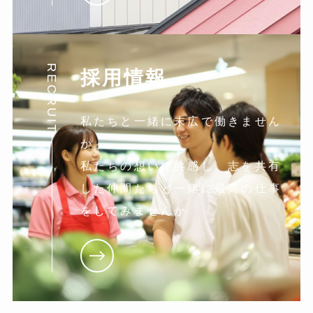
RECRUIT
採用情報
私たちと一緒に末広で働きません
か。
私たちの想いに共感し。志を共有
した仲間たちと一緒に最高の仕事
をしてみませんか