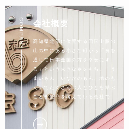
COMPANY
会社概要
高知県北部に位置する四国山脈の
山の中にある小さな町から「食を
通じて日本全国の方を幸せにす
る」という大きな夢をもち、「う
まいもん、いなかのもん、地のも
ん」でたくさんの人とひとを結ぶ
ことを使命を考えている会社で
す。