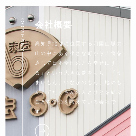
COMPANY
会社概要
高知県北部に位置する四国山脈の
山の中にある小さな町から「食を
通じて日本全国の方を幸せにす
る」という大きな夢をもち、「う
まいもん、いなかのもん、地のも
ん」でたくさんの人とひとを結ぶ
ことを使命を考えている会社で
す。