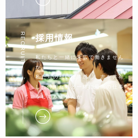
RECRUIT
採用情報
私たちと一緒に末広で働きません
か。
私たちの想いに共感し。志を共有
した仲間たちと一緒に最高の仕事
をしてみませんか