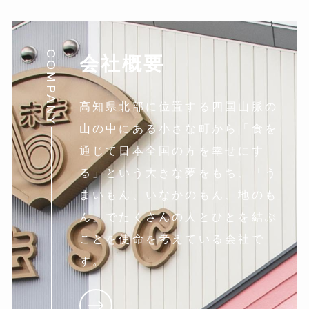
ブ
COMPANY
会社概要
高知県北部に位置する四国山脈の
山の中にある小さな町から「食を
通じて日本全国の方を幸せにす
る」という大きな夢をもち、「う
まいもん、いなかのもん、地のも
ん」でたくさんの人とひとを結ぶ
ことを使命を考えている会社で
す。