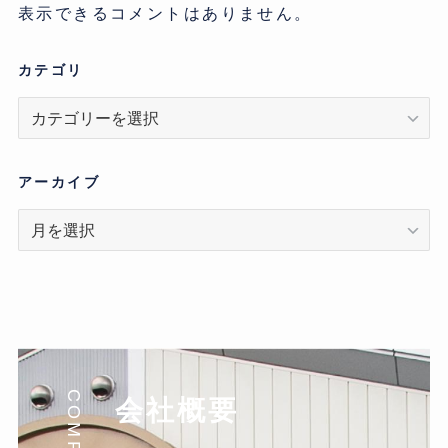
表示できるコメントはありません。
カテゴリ
カ
テ
ゴ
リ
アーカイブ
ア
ー
カ
イ
ブ
COMPANY
会社概要