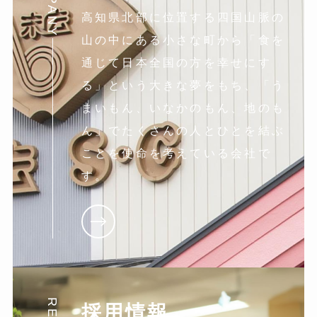
高知県北部に位置する四国山脈の
山の中にある小さな町から「食を
通じて日本全国の方を幸せにす
る」という大きな夢をもち、「う
まいもん、いなかのもん、地のも
ん」でたくさんの人とひとを結ぶ
ことを使命を考えている会社で
す。
採用情報