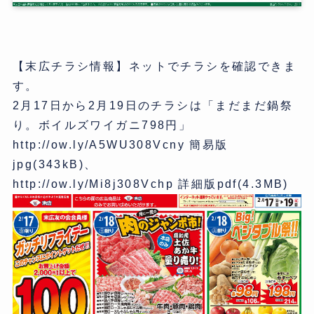
【末広チラシ情報】ネットでチラシを確認できま
す。
2月17日から2月19日のチラシは「まだまだ鍋祭
り。ボイルズワイガニ798円」
http://ow.ly/A5WU308Vcny 簡易版
jpg(343kB)、
http://ow.ly/Mi8j308Vchp 詳細版pdf(4.3MB)