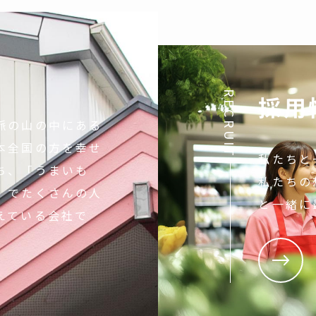
RECRUIT
採用
脈の山の中にある
本全国の方を幸せ
私たちと
ち、「うまいも
私たちの
」でたくさんの人
と一緒に
えている会社で