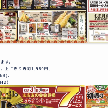
きます。
。上にぎり寿司1,980円」
0kB)、
7MB)