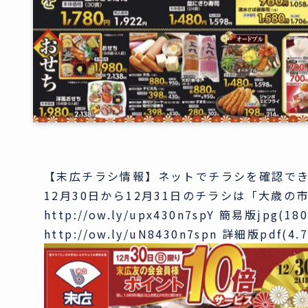
【末広チラシ情報】ネットでチラシを確認で
12月30日から12月31日のチラシは「大歳の市
http://ow.ly/upx430n7spY 簡易版jpg(18
http://ow.ly/uN8430n7spn 詳細版pdf(4.