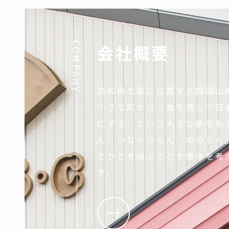
COMPANY
会社概要
高知県北部に位置する四国山
小さな町から「食を通じて日
にする」という大きな夢をも
ん、いなかのもん、地のもん
とひとを結ぶことを使命を考
す。