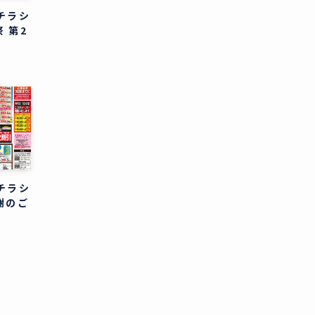
のチラシ
 第2
のチラシ
謝のご