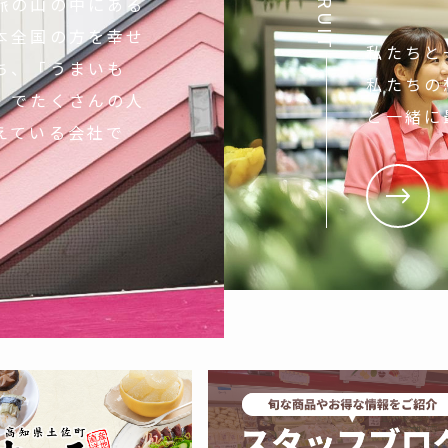
RECRUIT
脈の山の中にある
本全国の方を幸せ
私たちと
ち、「うまいも
私たちの
」でたくさんの人
と一緒に
えている会社で