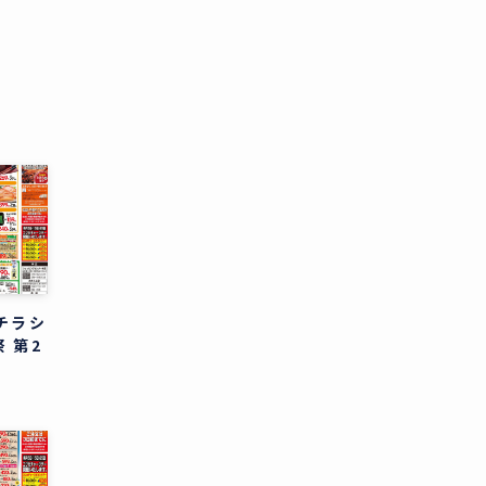
のチラシ
 第2