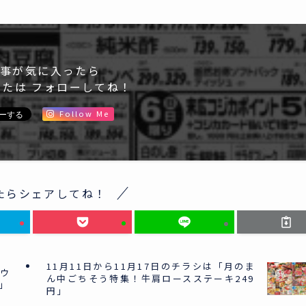
事が気に入ったら
または フォローしてね！
Follow Me
たらシェアしてね！
11月11日から11月17日のチラシは「月のま
ロウ
ん中ごちそう特集！牛肩ロースステーキ249
」
円」