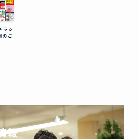
のチラシ
謝のご
情報