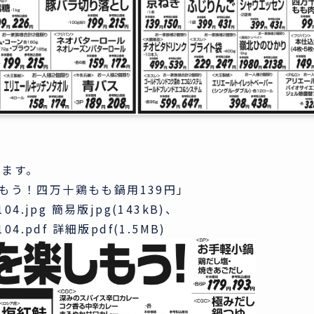
きます。
しもう！四万十鶏もも鍋用139円」
21104.jpg 簡易版jpg(143kB)、
1104.pdf 詳細版pdf(1.5MB)