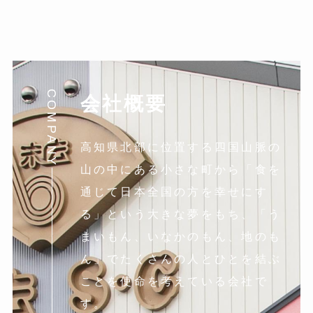
カ
イ
ブ
COMPANY
会社概要
高知県北部に位置する四国山脈の
山の中にある小さな町から「食を
通じて日本全国の方を幸せにす
る」という大きな夢をもち、「う
まいもん、いなかのもん、地のも
ん」でたくさんの人とひとを結ぶ
ことを使命を考えている会社で
す。