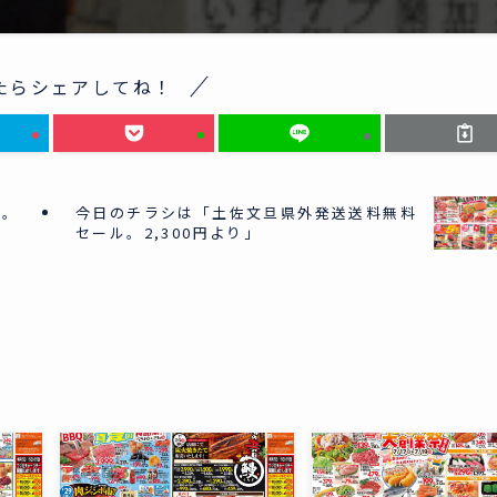
たらシェアしてね！
市。
今日のチラシは「土佐文旦県外発送送料無料
セール。2,300円より」