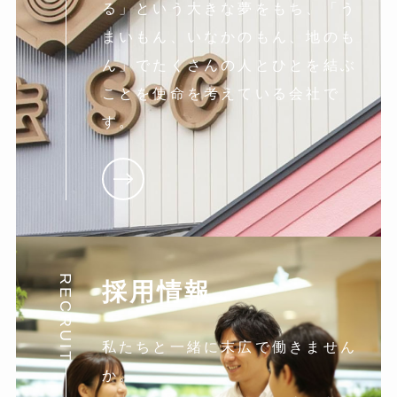
る」という大きな夢をもち、「う
まいもん、いなかのもん、地のも
ん」でたくさんの人とひとを結ぶ
ことを使命を考えている会社で
す。
RECRUIT
採用情報
私たちと一緒に末広で働きません
か。