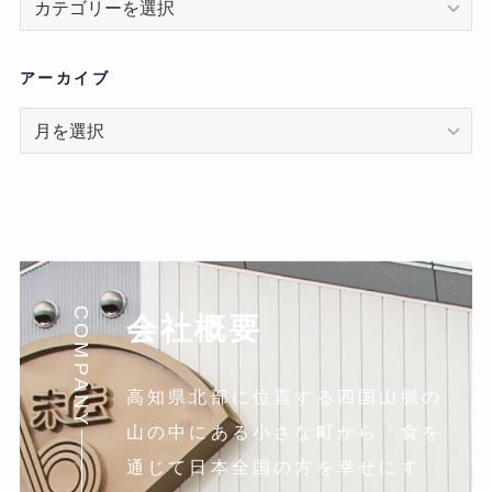
テ
ゴ
リ
アーカイブ
ア
ー
カ
イ
ブ
COMPANY
会社概要
高知県北部に位置する四国山脈の
山の中にある小さな町から「食を
通じて日本全国の方を幸せにす