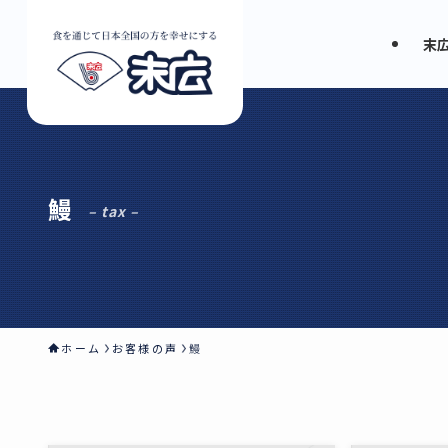
末
鰻
– tax –
ホーム
お客様の声
鰻