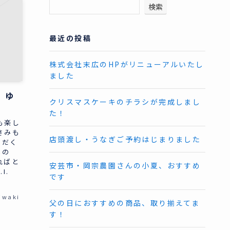
検索
最近の投稿
株式会社末広のHPがリニューアルいたし
ました
、ゆ
クリスマスケーキのチラシが完成しまし
た！
も楽し
さみも
店頭渡し・うなぎご予約はじまりました
ただく
いの
ればと
安芸市・岡宗農園さんの小夏、おすすめ
.I.
です
iwaki
父の日におすすめの商品、取り揃えてま
す！