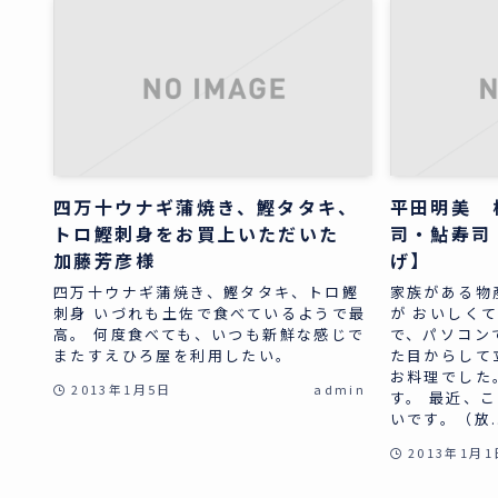
四万十ウナギ蒲焼き、鰹タタキ、
平田明美 
トロ鰹刺身をお買上いただいた
司・鮎寿司
加藤芳彦様
げ】
四万十ウナギ蒲焼き、鰹タタキ、トロ鰹
家族がある物
刺身 いづれも土佐で食べているようで最
が おいしく
高。 何度食べても、いつも新鮮な感じで
で、パソコン
またすえひろ屋を利用したい。
た目からして
お料理でした
2013年1月5日
admin
す。 最近、
いです。（放..
2013年1月1