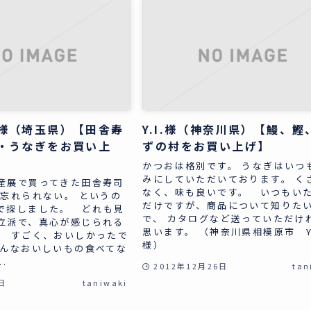
様（埼玉県）【田舎寿
Y.I.様（神奈川県）【鰻、鰹
・うなぎをお買い上
ずの村をお買い上げ】
かつおは格別です。 うなぎはいつ
みにしていただいております。 く
産展で買ってきた田舎寿司
なく、味も良いです。 いつもい
て忘れられない。 というの
だけですが、商品について知りた
で探しました。 どれも見
で、 カタログなど送っていただけ
立派で、真心が感じられる
思います。 （神奈川県相模原市 Y
。 すごく、おいしかったで
様）
こんなおいしいもの食べてな
.
2012年12月26日
tan
日
taniwaki