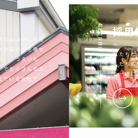
RECRUIT
採用
脈の山の中にある
本全国の方を幸せ
私たちと
ち、「うまいも
私たちの
」でたくさんの人
と一緒に
えている会社で