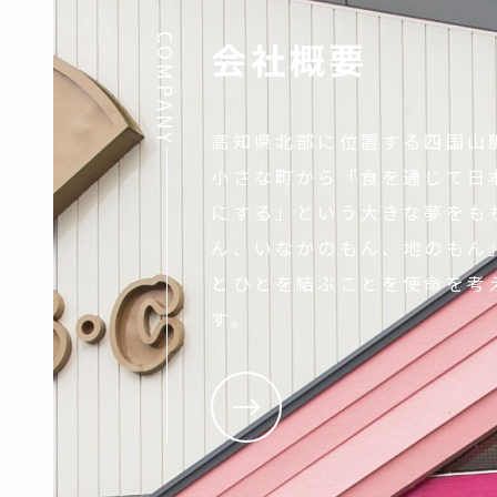
COMPANY
会社概要
高知県北部に位置する四国山
小さな町から「食を通じて日
にする」という大きな夢をも
ん、いなかのもん、地のもん
とひとを結ぶことを使命を考
す。