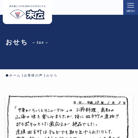
MENU
おせち
– tax –
ホーム
お客様の声
おせち