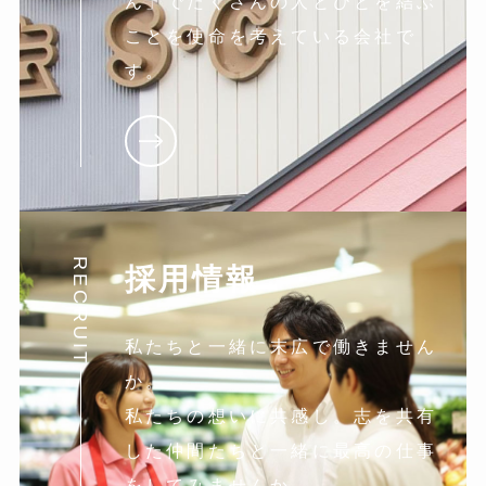
ん」でたくさんの人とひとを結ぶ
ことを使命を考えている会社で
す。
RECRUIT
採用情報
私たちと一緒に末広で働きません
か。
私たちの想いに共感し。志を共有
した仲間たちと一緒に最高の仕事
をしてみませんか