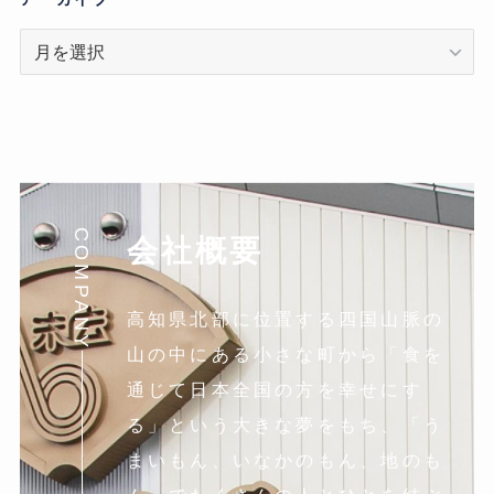
ア
ー
カ
イ
ブ
COMPANY
会社概要
高知県北部に位置する四国山脈の
山の中にある小さな町から「食を
通じて日本全国の方を幸せにす
る」という大きな夢をもち、「う
まいもん、いなかのもん、地のも