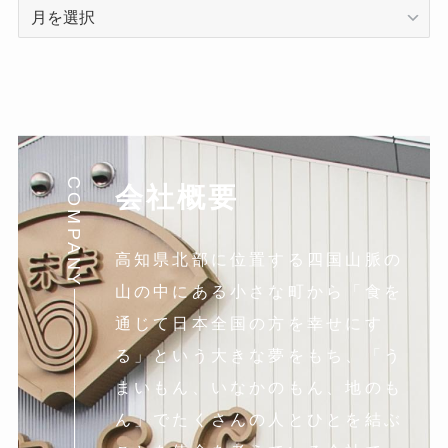
ア
ー
カ
イ
ブ
COMPANY
会社概要
高知県北部に位置する四国山脈の
山の中にある小さな町から「食を
通じて日本全国の方を幸せにす
る」という大きな夢をもち、「う
まいもん、いなかのもん、地のも
ん」でたくさんの人とひとを結ぶ