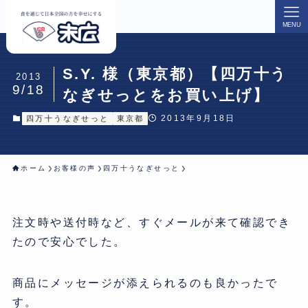
MENU
S.Y. 様（東京都）【四万十う
2013
9/18
なぎせっとをお買い上げ】
2013年9月18日
四万十うなぎせっと
東京都
ホーム
お客様の声
四万十うなぎせっと
注文時や送付時など、
すぐメールが来て確認でき
たので安心でした。
商品にメッセージが添えられるのも良かったで
す。