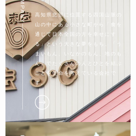
COMPANY
高知県北部に位置する四国山脈の
山の中にある小さな町から「食を
通じて日本全国の方を幸せにす
る」という大きな夢をもち、「う
まいもん、いなかのもん、地のも
ん」でたくさんの人とひとを結ぶ
ことを使命を考えている会社で
す。