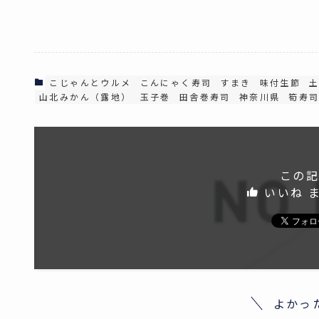
こじゃんとウルメ
こんにゃく寿司
すまき
味付生節
山北みかん（露地）
玉子巻
田舎巻寿司
神奈川県
筍寿
この記
いいね 
よかっ