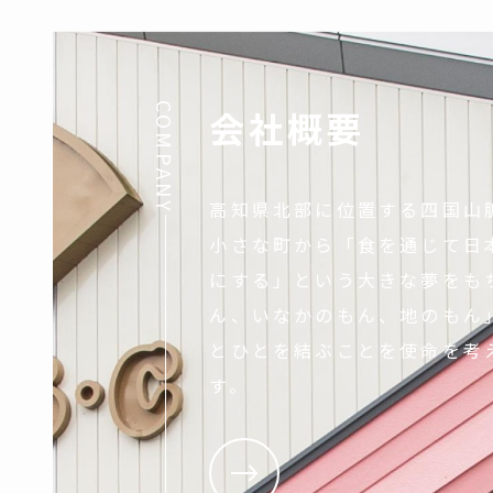
COMPANY
会社概要
高知県北部に位置する四国山
小さな町から「食を通じて日
にする」という大きな夢をも
ん、いなかのもん、地のもん
とひとを結ぶことを使命を考
す。