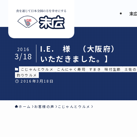
末
I.E. 様 （大阪府）
2016
3/18
いただきました。】
こじゃんとウルメ
こんにゃく寿司
すまき
味付生節
土佐の
釣りウルメ
2016年3月18日
ホーム
お客様の声
こじゃんとウルメ