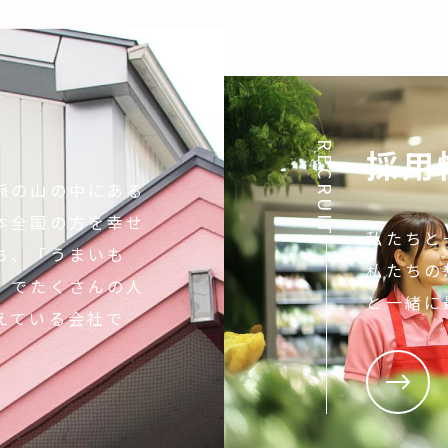
RECRUIT
採用
脈の山の中にある
本全国の方を幸せ
私たちと
ち、「うまいも
私たちの
」でたくさんの人
と一緒に
えている会社で