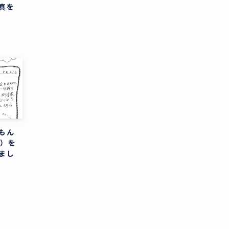
真を
もん
分）を
まし