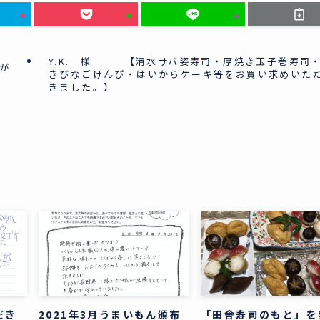
Y.K. 様 【清水サバ姿寿司・厚焼き玉子巻寿司
が
きびなごけんぴ・はいからケーキ等をお買い求めいた
きました。】
だき
2021年3月うまいもん頒布
「田舎寿司のもと」を