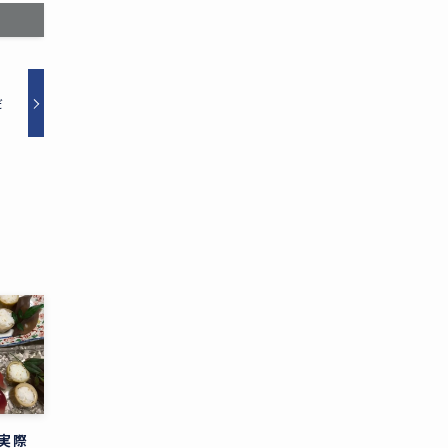
・
だ
実際