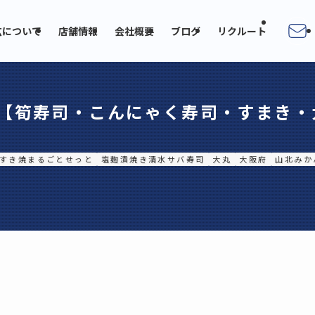
広について
店舗情報
会社概要
ブログ
リクルート
 【筍寿司・こんにゃく寿司・すまき
すき焼まるごとせっと
塩麹漬焼き清水サバ寿司
大丸
大阪府
山北みか