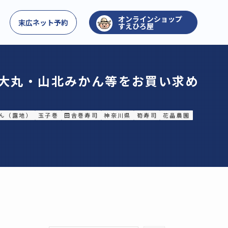
お問い合わせ
末広ネット予約
すえひろ屋
・大丸・山北みかん等をお買い求め
ん（露地）
玉子巻
田舎巻寿司
神奈川県
筍寿司
花晶農園