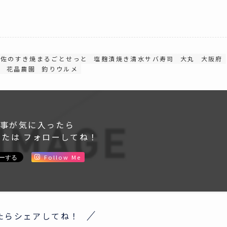
土佐のすき焼まるごとせっと
塩麹漬焼き清水サバ寿司
大丸
大阪府
司
花晶農園
釣りウルメ
事が気に入ったら
または フォローしてね！
Follow Me
たらシェアしてね！