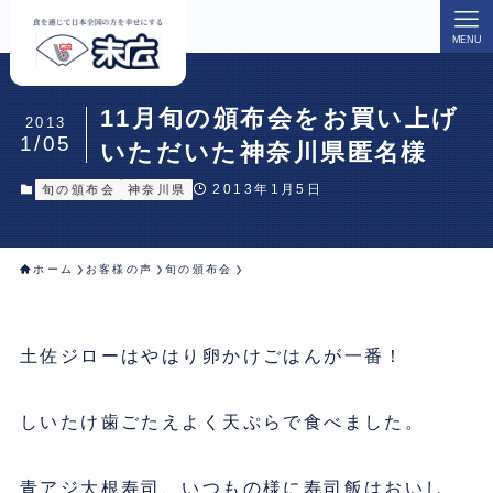
MENU
11月旬の頒布会をお買い上げ
2013
1/05
いただいた神奈川県匿名様
2013年1月5日
旬の頒布会
神奈川県
ホーム
お客様の声
旬の頒布会
土佐ジローはやはり卵かけごはんが一番！
しいたけ歯ごたえよく天ぷらで食べました。
青アジ大根寿司、いつもの様に寿司飯はおいし