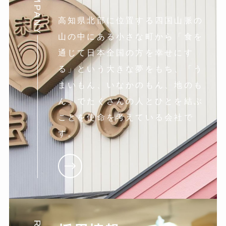
COMPANY
高知県北部に位置する四国山脈の
山の中にある小さな町から「食を
通じて日本全国の方を幸せにす
る」という大きな夢をもち、「う
まいもん、いなかのもん、地のも
ん」でたくさんの人とひとを結ぶ
ことを使命を考えている会社で
す。