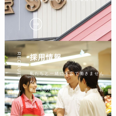
す。
RECRUIT
採用情報
私たちと一緒に末広で働きません
か。
私たちの想いに共感し。志を共有
した仲間たちと一緒に最高の仕事
をしてみませんか