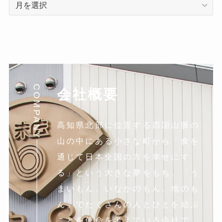
ア
ー
カ
イ
ブ
COMPANY
会社概要
高知県北部に位置する四国山脈の
山の中にある小さな町から「食を
通じて日本全国の方を幸せにす
る」という大きな夢をもち、「う
まいもん、いなかのもん、地のも
ん」でたくさんの人とひとを結ぶ
ことを使命を考えている会社で