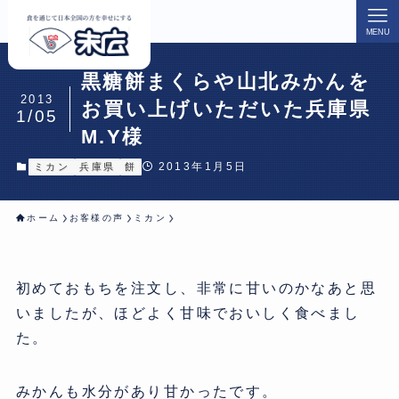
MENU
黒糖餅まくらや山北みかんを
2013
お買い上げいただいた兵庫県
1/05
M.Y様
2013年1月5日
ミカン
兵庫県
餅
ホーム
お客様の声
ミカン
初めておもちを注文し、非常に甘いのかなあと思
いましたが、ほどよく甘味でおいしく食べまし
た。
みかんも水分があり甘かったです。