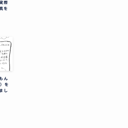
実際
真を
もん
分）を
まし