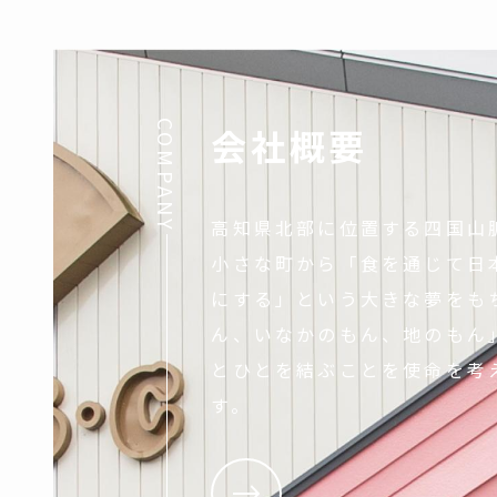
COMPANY
会社概要
高知県北部に位置する四国山
小さな町から「食を通じて日
にする」という大きな夢をも
ん、いなかのもん、地のもん
とひとを結ぶことを使命を考
す。