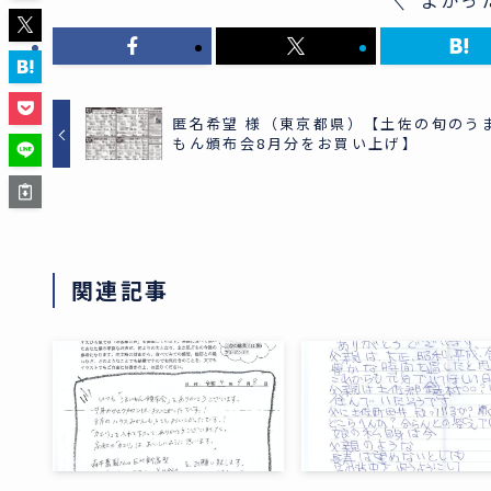
匿名希望 様（東京都県）【土佐の旬のう
もん頒布会8月分をお買い上げ】
関連記事