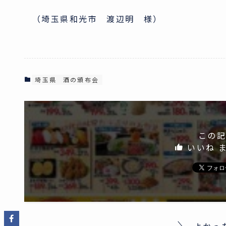
（埼玉県和光市 渡辺明 様）
埼玉県
酒の頒布会
この記
いいね 
よかっ