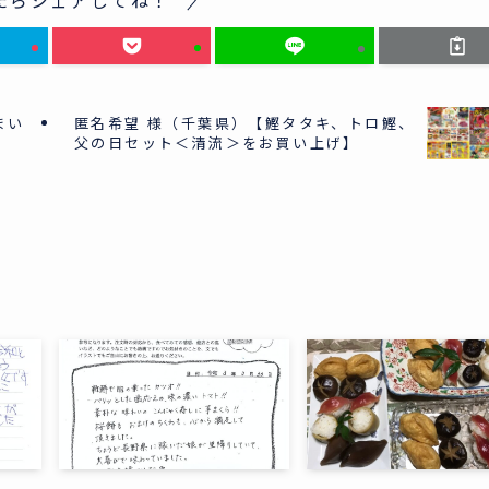
まい
匿名希望 様（千葉県）【鰹タタキ、トロ鰹、
父の日セット＜清流＞をお買い上げ】