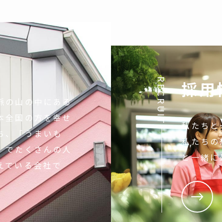
RECRUIT
採用
脈の山の中にある
本全国の方を幸せ
私たちと
ち、「うまいも
私たちの
」でたくさんの人
と一緒に
えている会社で