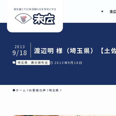
末
2013
渡辺明 様（埼玉県）【土
9/18
埼玉県
酒の頒布会
2013年9月18日
ホーム
お客様の声
埼玉県