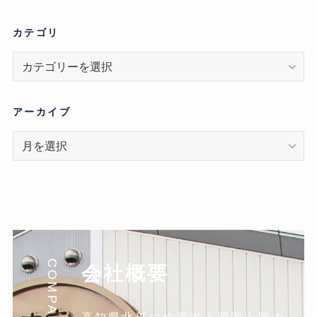
カテゴリ
カ
テ
ゴ
リ
アーカイブ
ア
ー
カ
イ
ブ
COMPANY
会社概要