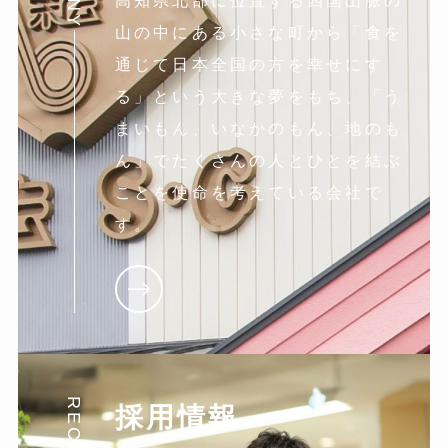
高知県北部に位置する四国山脈の
山の中にある小さな町から「食を
通じて日本全国の方を幸せにす
る」という大きな夢をもち、「う
まいもん、いなかのもん、地のも
ん」でたくさんの人とひとを結ぶ
ことを使命を考えている会社で
す。
RECRUIT
採用情報