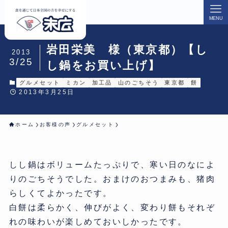
MENU
岩田栄美 様（東京都）【し
2013
3/25
し鍋をお買い上げ】
グルメセット
ミカン
加工品
山のごちそう
東京都
餅
2013年3月25日
ホーム
お客様の声
グルメセット
しし鍋はボリュームたっぷりで、
寒い日のなによ
りのごちそうでした。おまけのおつまみも、
猪肉
らしくてよかったです。
白餅は柔らかく、伸びがよく、
変わり餅もそれぞ
れの味わいが楽しめておいしかったです。