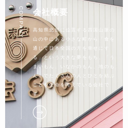
COMPANY
会社概要
高知県北部に位置する四国山脈の
山の中にある小さな町から「食を
通じて日本全国の方を幸せにす
る」という大きな夢をもち、「う
まいもん、いなかのもん、地のも
ん」でたくさんの人とひとを結ぶ
ことを使命を考えている会社で
す。