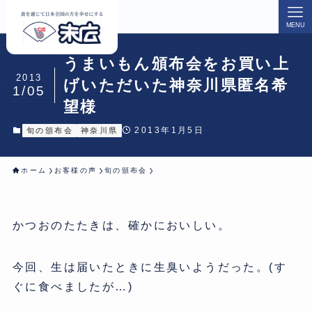
MENU
うまいもん頒布会をお買い上
2013
げいただいた神奈川県匿名希
1/05
望様
2013年1月5日
旬の頒布会
神奈川県
ホーム
お客様の声
旬の頒布会
かつおのたたきは、確かにおいしい。
今回、生は届いたときに生臭いようだった。(す
ぐに食べましたが…)