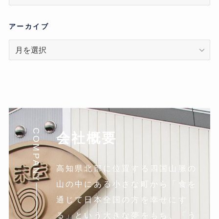
テ
ゴ
リ
アーカイブ
ア
ー
カ
イ
ブ
COMPANY
会社概要
高知県北部に位置する四国山脈の
山の中にある小さな町から「食を
通じて日本全国の方を幸せにす
る」という大きな夢をもち、「う