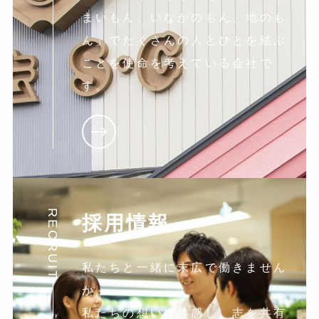
まいもん、いなかのもん、地のも
ん」でたくさんの人とひとを結ぶ
ことを使命を考えている会社で
す。
RECRUIT
採用情報
私たちと一緒に末広で働きません
か。
私たちの想いに共感し。志を共有